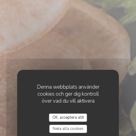
Denna webbplats använder
cookies och ger dig kontroll
över vad du vill aktivera
•
CAMON
OK, acceptera allt
RESTAURANT RACINES
Restaurant Racines
Neka alla cookies